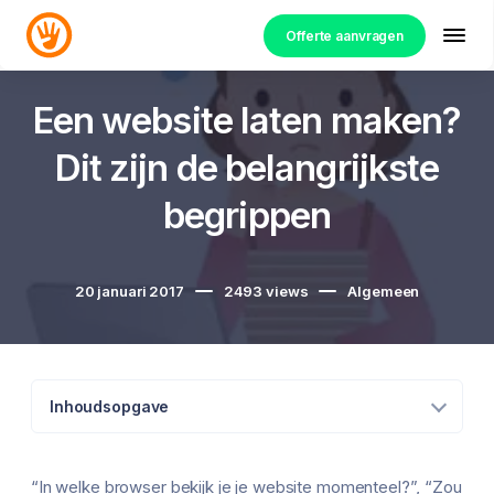
Offerte aanvragen
Een website laten maken?
Dit zijn de belangrijkste
begrippen
20 januari 2017
2493
views
Algemeen
Inhoudsopgave
“In welke browser bekijk je je website momenteel?”, “Zou