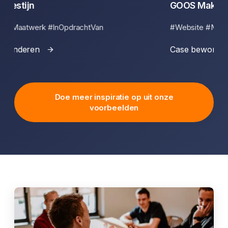
GOOS Makelaardij
Ka
#Website #Maatwerk #Realworks
#Ma
Case bewonderen
Cas
Doe meer inspiratie op uit onze
voorbeelden