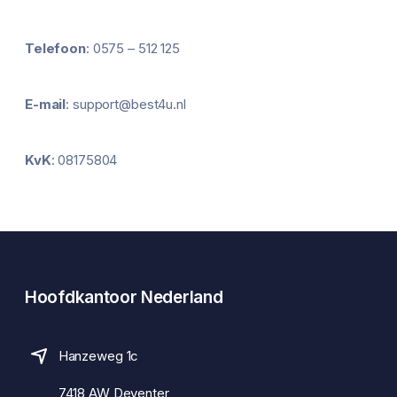
Telefoon
: 0575 – 512 125
E-mail
: support@best4u.nl
KvK
: 08175804
Hoofdkantoor Nederland
Hanzeweg 1c
7418 AW Deventer