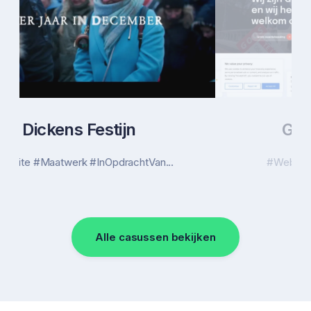
GOOS Makelaardij
#Website #Maatwerk #Realworks...
Alle casussen bekijken