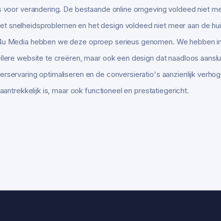
as voor verandering. De bestaande online omgeving voldeed niet m
t snelheidsproblemen en het design voldeed niet meer aan de hui
st4u Media hebben we deze oproep serieus genomen. We hebben i
llere website te creëren, maar ook een design dat naadloos aansluit
rservaring optimaliseren en de conversieratio's aanzienlijk verhoge
 aantrekkelijk is, maar ook functioneel en prestatiegericht.