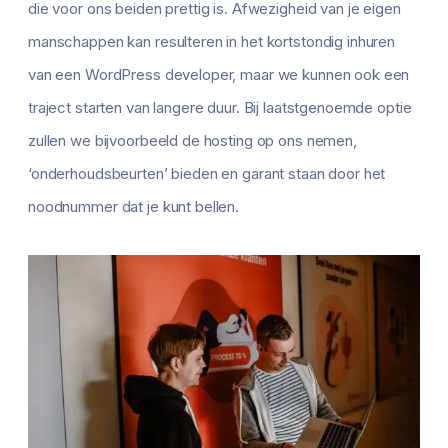
die voor ons beiden prettig is. Afwezigheid van je eigen
manschappen kan resulteren in het kortstondig inhuren
van een WordPress developer, maar we kunnen ook een
traject starten van langere duur. Bij laatstgenoemde optie
zullen we bijvoorbeeld de hosting op ons nemen,
‘onderhoudsbeurten’ bieden en garant staan door het
noodnummer dat je kunt bellen.