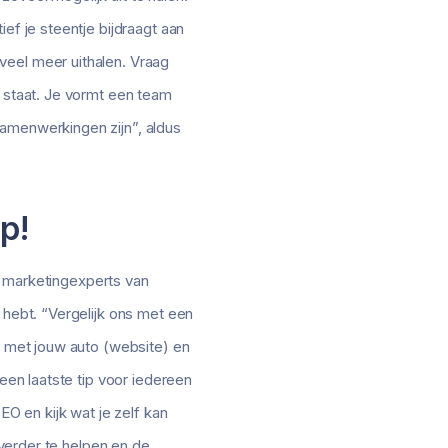
ef je steentje bijdraagt aan
veel meer uithalen. Vraag
r staat. Je vormt een team
samenwerkingen zijn”, aldus
lp!
et marketingexperts van
 hebt. “Vergelijk ons met een
is met jouw auto (website) en
een laatste tip voor iedereen
EO en kijk wat je zelf kan
 verder te helpen en de