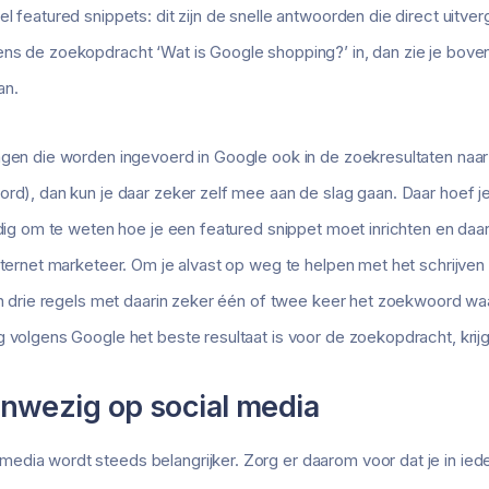
l featured snippets: dit zijn de snelle antwoorden die direct uitver
ns de zoekopdracht ‘Wat is Google shopping?’ in, dan zie je bove
an.
ragen die worden ingevoerd in Google ook in de zoekresultaten na
ord), dan kun je daar zeker zelf mee aan de slag gaan. Daar hoef 
ndig om te weten hoe je een featured snippet moet inrichten en daarvo
internet marketeer. Om je alvast op weg te helpen met het schrijv
van drie regels met daarin zeker één of twee keer het zoekwoord wa
 volgens Google het beste resultaat is voor de zoekopdracht, krijg 
nwezig op social media
edia wordt steeds belangrijker. Zorg er daarom voor dat je in ie