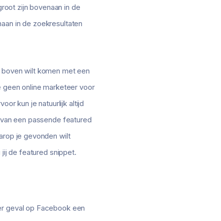
groot zijn bovenaan in de
naan in de zoekresultaten
ar boven wilt komen met een
je geen online marketeer voor
or kun je natuurlijk altijd
en van een passende featured
arop je gevonden wilt
jij de featured snippet.
der geval op Facebook een