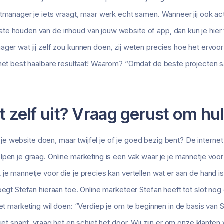
tmanager je iets vraagt, maar werk echt samen. Wanneer jij ook acti
e houden van de inhoud van jouw website of app, dan kun je hier 
ager wat jij zelf zou kunnen doen, zij weten precies hoe het ervoo
 het best haalbare resultaat! Waarom? “Omdat de beste projecten 
t zelf uit? Vraag gerust om hu
aan je website doen, maar twijfel je of je goed bezig bent? De intern
lpen je graag. Online marketing is een vak waar je je mannetje voor
 je mannetje voor die je precies kan vertellen wat er aan de hand 
oegt Stefan hieraan toe. Online marketeer Stefan heeft tot slot nog 
net marketing wil doen: “Verdiep je om te beginnen in de basis van S
niet snapt, vraag het en schiet het door. Wij zijn er om onze klanten