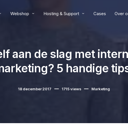
Webshop
Hosting & Support
Cases
Over o
lf aan de slag met inter
arketing? 5 handige tip
18 december 2017
1715
views
Marketing