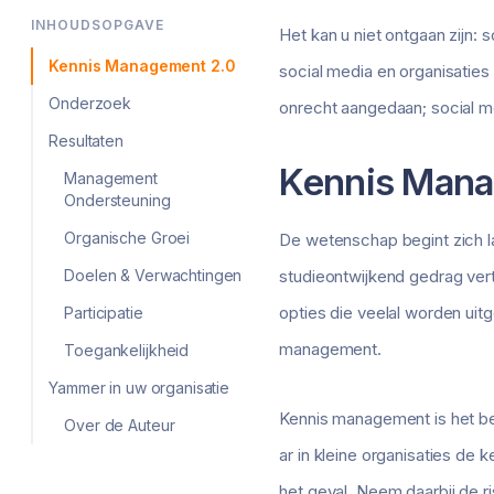
INHOUDSOPGAVE
Het kan u niet ontgaan zijn: 
Kennis Management 2.0
social media en organisaties
Onderzoek
onrecht aangedaan; social me
Resultaten
Kennis Mana
Management
Ondersteuning
Organische Groei
De wetenschap begint zich l
Doelen & Verwachtingen
studieontwijkend gedrag ver
opties die veelal worden uitg
Participatie
management.
Toegankelijkheid
Yammer in uw organisatie
Kennis management is het be
Over de Auteur
ar in kleine organisaties de ke
het geval. Neem daarbij de r