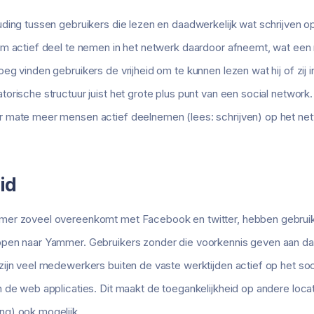
ding tussen gebruikers die lezen en daadwerkelijk wat schrijven o
m actief deel te nemen in het netwerk daardoor afneemt, wat een n
eg vinden gebruikers de vrijheid om te kunnen lezen wat hij of zij 
rische structuur juist het grote plus punt van een social network. H
 mate meer mensen actief deelnemen (lees: schrijven) op het netw
id
mer zoveel overeenkomt met Facebook en twitter, hebben gebruik
pen naar Yammer. Gebruikers zonder die voorkennis geven aan dat
ijn veel medewerkers buiten de vaste werktijden actief op het soc
 de web applicaties. Dit maakt de toegankelijkheid op andere locat
g) ook mogelijk.