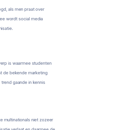
egd, als men praat over
mee wordt social media
isatie.
werp is waarmee studenten
ast de bekende marketing
n trend gaande in kennis
ote multinationals niet zozeer
isatie verlaat en daarmee de