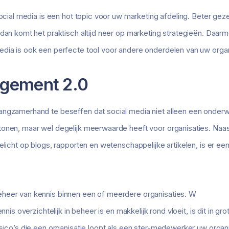
social media is een hot topic voor uw marketing afdeling. Beter gez
 dan komt het praktisch altijd neer op marketing strategieën. Daar
dia is ook een perfecte tool voor andere onderdelen van uw organ
gement 2.0
angzamerhand te beseffen dat social media niet alleen een onder
tonen, maar wel degelijk meerwaarde heeft voor organisaties. Na
elicht op blogs, rapporten en wetenschappelijke artikelen, is er ee
heer van kennis binnen een of meerdere organisaties. W
nnis overzichtelijk in beheer is en makkelijk rond vloeit, is dit in gr
isico’s die een organisatie loopt als een ster-medewerker uw organ