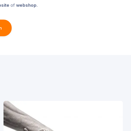
site
of
webshop
.
n