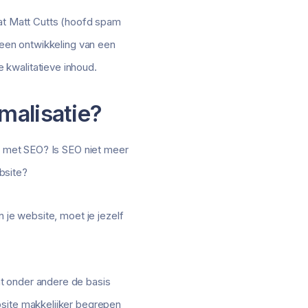
dat Matt Cutts (hoofd spam
 een ontwikkeling van een
 kwalitatieve inhoud.
malisatie?
en met SEO? Is SEO niet meer
bsite?
 je website, moet je jezelf
t onder andere de basis
bsite makkelijker begrepen