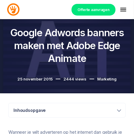
Offerte aanvragen
Google Adwords banners
maken met Adobe Edge
Animate
25 november 2015
2444
views
Marketing
Inhoudsopgave
Wanneer je wilt adverteren op het internet dan gebruik je