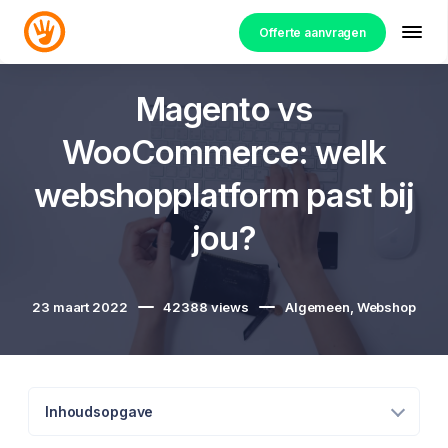
Offerte aanvragen
Magento vs
WooCommerce: welk
webshopplatform past bij
jou?
23 maart 2022
42388
views
Algemeen
,
Webshop
Inhoudsopgave