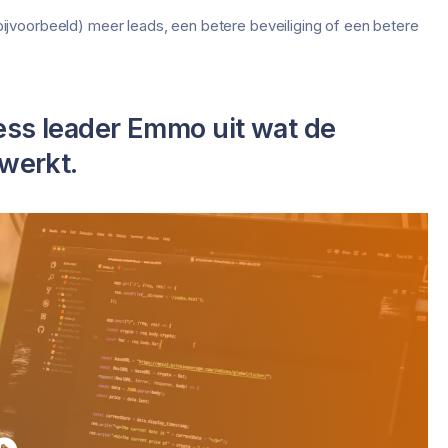
jvoorbeeld) meer leads, een betere beveiliging of een betere
ess leader Emmo uit wat de
werkt.