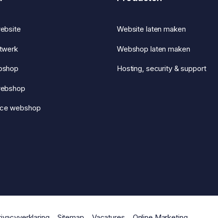
ebsite
Website laten maken
twerk
Webshop laten maken
bshop
Hosting, security & support
webshop
ce webshop
rivacyverklaring
Sitemap
Vacatures
Online Marketing