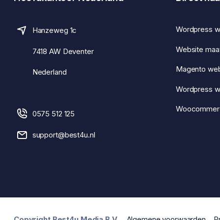
Wordpress w
Hanzeweg 1c
Website maa
7418 AW Deventer
Magento we
Nederland
Wordpress 
Woocommer
0575 512 125
support@best4u.nl
Copyright Best4u Media B.V.
Algemene voorwaarden
P