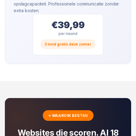
opslagcapaciteit. Professionele communicatie zonder
extra kosten.
€39,99
per maand
3 mnd gratis deze zomer
⭐ WAAROM BEST4U
Websites die scoren. Al 18