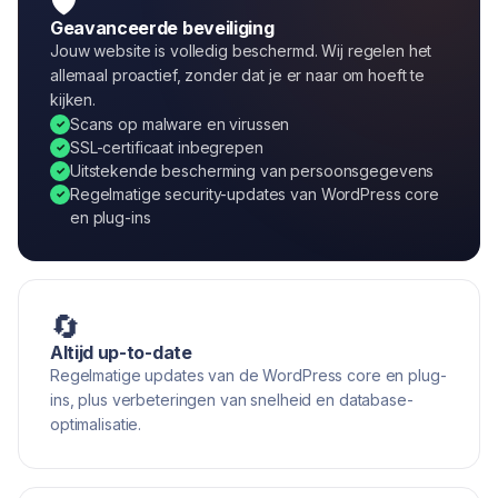
🛡️
Geavanceerde beveiliging
Jouw website is volledig beschermd. Wij regelen het
allemaal proactief, zonder dat je er naar om hoeft te
kijken.
Scans op malware en virussen
SSL-certificaat inbegrepen
Uitstekende bescherming van persoonsgegevens
Regelmatige security-updates van WordPress core
en plug-ins
🔄
Altijd up-to-date
Regelmatige updates van de WordPress core en plug-
ins, plus verbeteringen van snelheid en database-
optimalisatie.