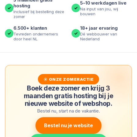
5–10 werkdagen live
hosting
✓
✓
Na input van jou, wij
Inclusief bij bestelling deze
bouwen
zomer
6.500+ klanten
18+ jaar ervaring
✓
✓
Tevreden ondernemers
Dé webbouwer van
door heel NL
Nederland
☀ ONZE ZOMERACTIE
Boek deze zomer en krijg 3
maanden gratis hosting bij je
nieuwe website of webshop.
Bestel nu, start na de vakantie.
Bestel nu je website