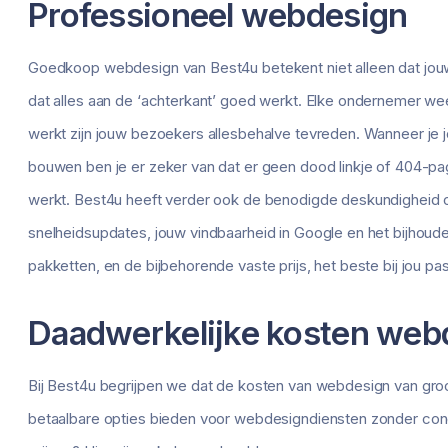
Professioneel webdesign
Goedkoop webdesign van Best4u betekent niet alleen dat jouw s
dat alles aan de ‘achterkant’ goed werkt. Elke ondernemer weet
werkt zijn jouw bezoekers allesbehalve tevreden. Wanneer je
bouwen ben je er zeker van dat er geen dood linkje of 404-pagi
werkt. Best4u heeft verder ook de benodigde deskundigheid op
snelheidsupdates, jouw vindbaarheid in Google en het bijhouden
pakketten, en de bijbehorende vaste prijs, het beste bij jou pa
Daadwerkelijke kosten web
Bij Best4u begrijpen we dat de kosten van webdesign van groot
betaalbare opties bieden voor webdesigndiensten zonder conc