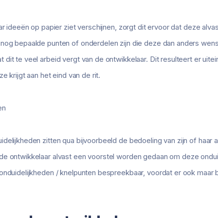
ar ideeën op papier ziet verschijnen, zorgt dit ervoor dat deze alva
nog bepaalde punten of onderdelen zijn die deze dan anders wenst
t te veel arbeid vergt van de ontwikkelaar. Dit resulteert er uiteind
e krijgt aan het eind van de rit.
en
delijkheden zitten qua bijvoorbeeld de bedoeling van zijn of haar a
de ontwikkelaar alvast een voorstel worden gedaan om deze onduid
 onduidelijkheden / knelpunten bespreekbaar, voordat er ook maar