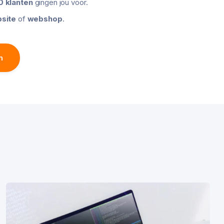
 klanten
gingen jou voor.
site
of
webshop
.
n