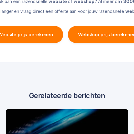
ok aan een razendsnelle
website
of
webshop
? Al meer dan
3000
langer en vraag direct een offerte aan voor jouw razendsnelle
web
Website prijs berekenen
Webshop prijs berekene
Gerelateerde berichten