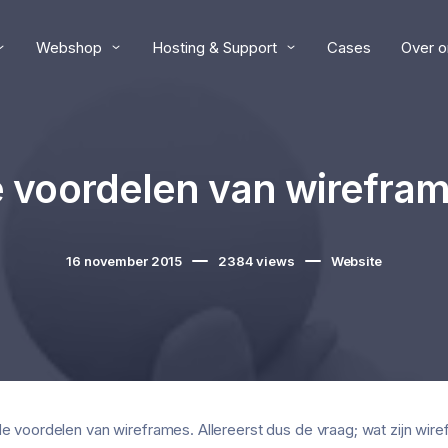
Webshop
Hosting & Support
Cases
Over o
 voordelen van wirefra
16 november 2015
2384
views
Website
 de voordelen van wireframes. Allereerst dus de vraag; wat zijn wi