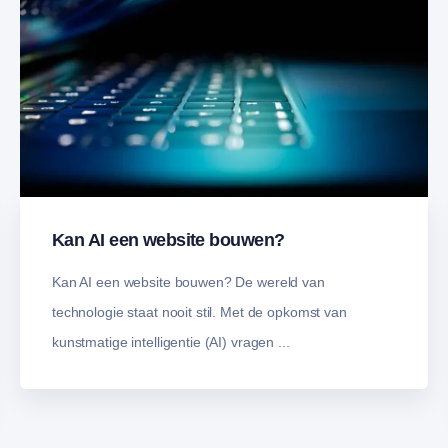
Kan AI een website bouwen?
Kan AI een website bouwen? De wereld van
technologie staat nooit stil. Met de opkomst van
kunstmatige intelligentie (AI) vragen ...