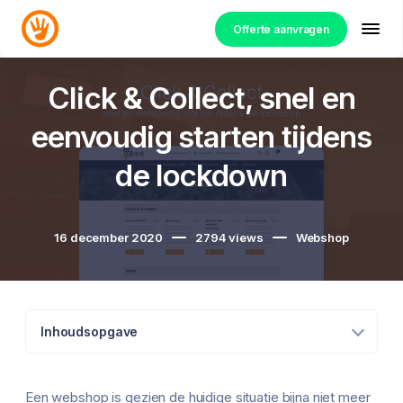
Offerte aanvragen
Click & Collect, snel en
eenvoudig starten tijdens
de lockdown
16 december 2020
2794
views
Webshop
Inhoudsopgave
Een webshop is gezien de huidige situatie bijna niet meer