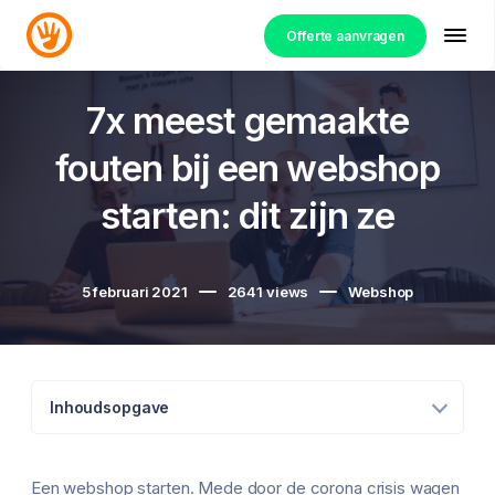
Offerte aanvragen
7x meest gemaakte
fouten bij een webshop
starten: dit zijn ze
5 februari 2021
2641
views
Webshop
Inhoudsopgave
Een webshop starten. Mede door de corona crisis wagen