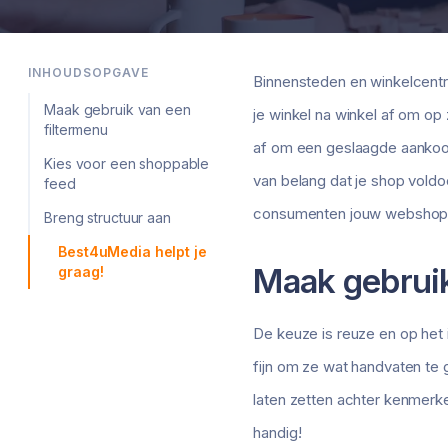
INHOUDSOPGAVE
Binnensteden en winkelcentr
Maak gebruik van een
je winkel na winkel af om o
filtermenu
af om een geslaagde aankoop 
Kies voor een shoppable
van belang dat je shop voldoe
feed
consumenten jouw webshop 
Breng structuur aan
Best4uMedia helpt je
Maak gebruik
graag!
De keuze is reuze en op het i
fijn om ze wat handvaten te g
laten zetten achter kenmerken 
handig!