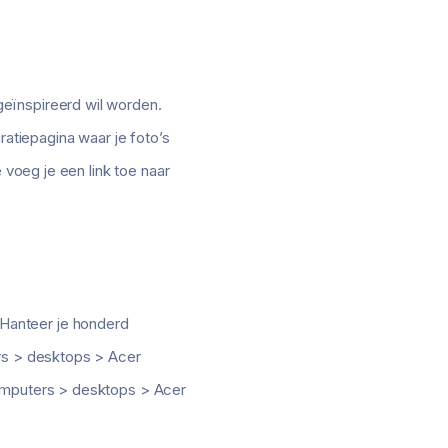
eïnspireerd wil worden.
ratiepagina waar je foto’s
 voeg je een link toe naar
 Hanteer je honderd
ers > desktops > Acer
computers > desktops > Acer