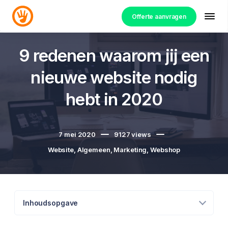
Offerte aanvragen
9 redenen waarom jij een
nieuwe website nodig
hebt in 2020
7 mei 2020
9127
views
Website
,
Algemeen
,
Marketing
,
Webshop
Inhoudsopgave