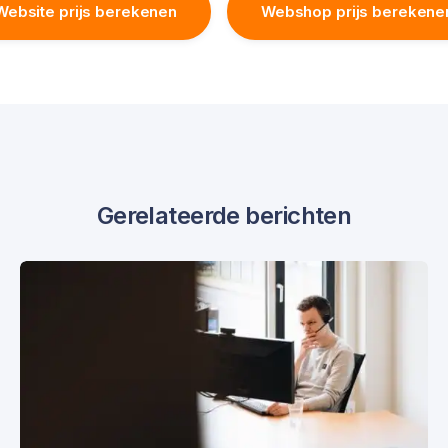
Website prijs berekenen
Webshop prijs berekene
Gerelateerde berichten