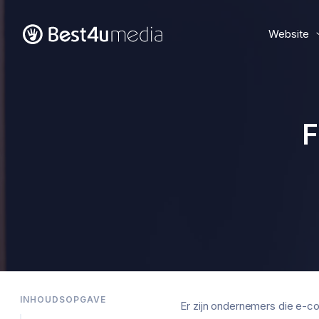
Website
F
INHOUDSOPGAVE
Er zijn ondernemers die e-co