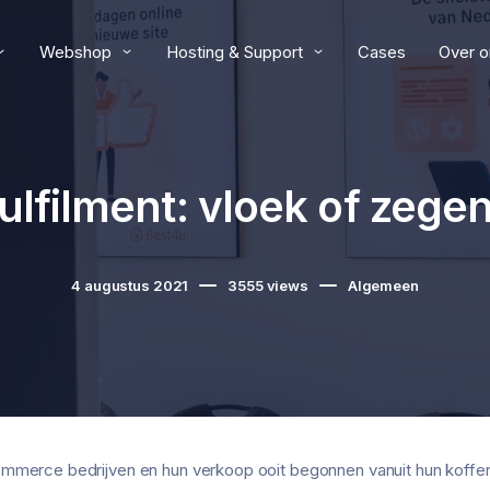
Webshop
Hosting & Support
Cases
Over o
ulfilment: vloek of zege
4 augustus 2021
3555
views
Algemeen
mmerce bedrijven en hun verkoop ooit begonnen vanuit hun kofferb