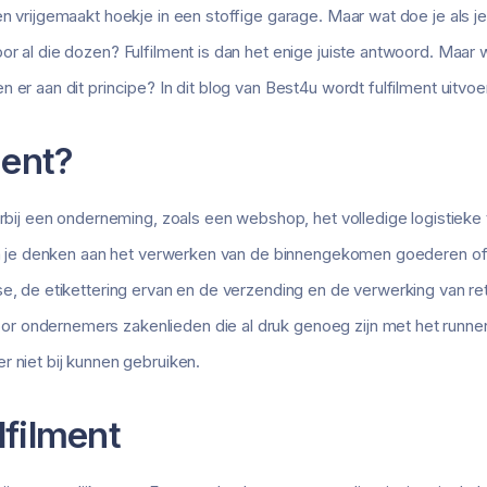
n vrijgemaakt hoekje in een stoffige garage. Maar wat doe je als je
r al die dozen? Fulfilment is dan het enige juiste antwoord. Maar wat
 er aan dit principe? In dit blog van Best4u wordt fulfilment uitvo
ment?
aarbij een onderneming, zoals een webshop, het volledige logistiek
 kun je denken aan het verwerken van de binnengekomen goederen of
se, de etikettering ervan en de verzending en de verwerking van ret
 ondernemers zakenlieden die al druk genoeg zijn met het runne
r niet bij kunnen gebruiken.
lfilment