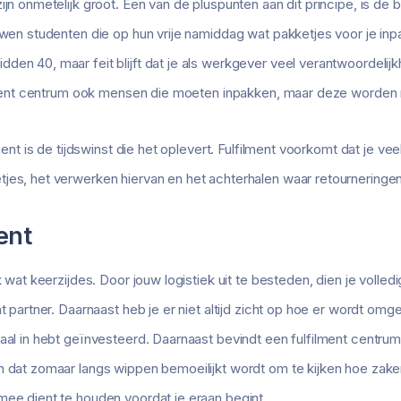
ijn onmetelijk groot. Een van de pluspunten aan dit principe, is de 
ouwen studenten die op hun vrije namiddag wat pakketjes voor je in
den 40, maar feit blijft dat je als werkgever veel verantwoordeli
filment centrum ook mensen die moeten inpakken, maar deze worden n
lment is de tijdswinst die het oplevert. Fulfilment voorkomt dat je vee
tjes, het verwerken hiervan en het achterhalen waar retournering
ent
ok wat keerzijdes. Door jouw logistiek uit te besteden, dien je volle
nt partner. Daarnaast heb je er niet altijd zicht op hoe er wordt o
aal in hebt geïnvesteerd. Daarnaast bevindt een fulfilment centrum 
n dat zomaar langs wippen bemoeilijkt wordt om te kijken hoe zaken 
mee dient te houden voordat je eraan begint.