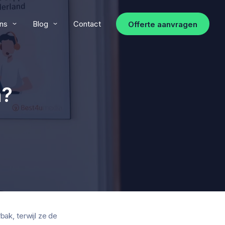
ns
Blog
Contact
Offerte aanvragen
n?
ak, terwijl ze de