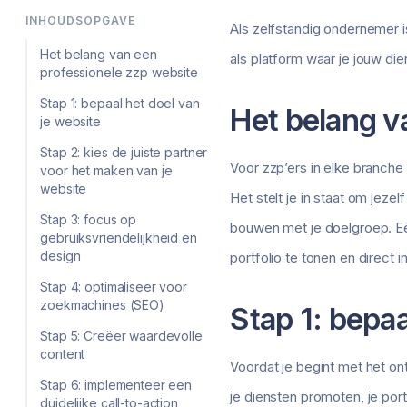
INHOUDSOPGAVE
Als zelfstandig ondernemer is
Het belang van een
als platform waar je jouw die
professionele zzp website
Stap 1: bepaal het doel van
Het belang v
je website
Stap 2: kies de juiste partner
Voor zzp’ers in elke branche
voor het maken van je
website
Het stelt je in staat om jeze
Stap 3: focus op
bouwen met je doelgroep. Een
gebruiksvriendelijkheid en
design
portfolio te tonen en direct 
Stap 4: optimaliseer voor
zoekmachines (SEO)
Stap 1: bepaa
Stap 5: Creëer waardevolle
content
Voordat je begint met het ont
Stap 6: implementeer een
je diensten promoten, je por
duidelijke call-to-action