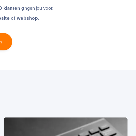
 klanten
gingen jou voor.
site
of
webshop
.
n