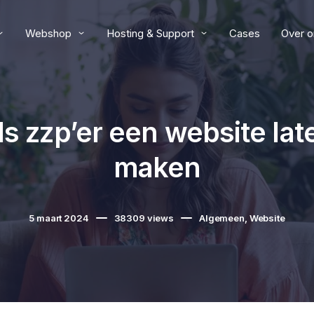
Webshop
Hosting & Support
Cases
Over o
ls zzp’er een website lat
maken
5 maart 2024
38309
views
Algemeen
,
Website