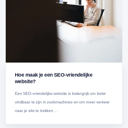
Hoe maak je een SEO-vriendelijke
website?
Een SEO-vriendelijke website is belangrijk om beter
vindbaar te zijn in zoekmachines en om meer verkeer
naar je site te trekken....