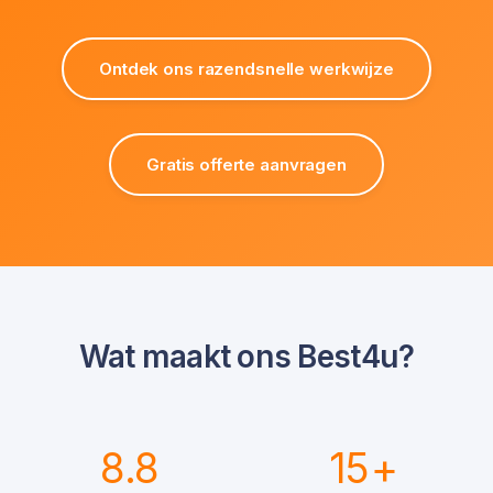
Ontdek ons razendsnelle werkwijze
Gratis offerte aanvragen
Wat maakt ons Best4u?
8.8
15
+