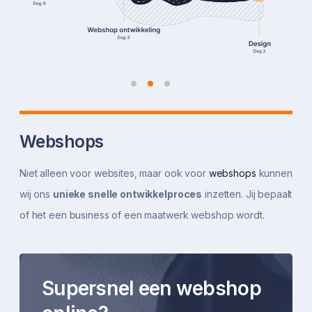
Webshops
Niet alleen voor websites, maar ook voor
webshops
kunnen
wij ons
unieke snelle ontwikkelproces
inzetten. Jij bepaalt
of het een business of een maatwerk webshop wordt.
Elke dag een
Supersnel een website
Supersnel een webshop
Elke dag een
Supersnel een website